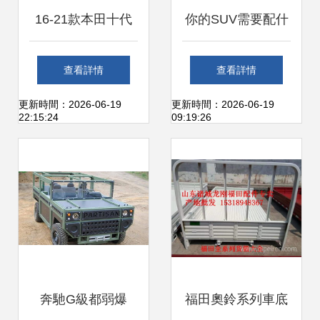
16-21款本田十代
你的SUV需要配什
思域車身下護板與
么樣的車底護板？
查看詳情
查看詳情
底盤防護板的全面
全面解析車底防護
更新時間：2026-06-19
更新時間：2026-06-19
22:15:24
09:19:26
剖析
板選擇指南
奔馳G級都弱爆
福田奧鈴系列車底