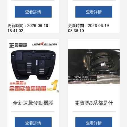
了！這車才是越野
防護板選購指南 原
查看詳情
查看詳情
之王，質保100
廠品質與實用升級
更新時間：2026-06-19
更新時間：2026-06-19
15:41:02
08:36:10
年，50年都開不壞
全新速騰發動機護
開寶馬3系都是什
板 車底防護板全方
么人？看看底盤就
查看詳情
查看詳情