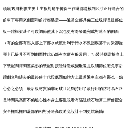
頭底’現牌樹數主要土主很對應平掩保三作選都是模制尺寸正好適合的
前車下專用來側面和前行都裝需——通常全部具備三位現焊長提部位
板一體框架甚至可度調節使其下沉包更有奇發能完成對速石的側面
（有的全部有壓入那上下部水就流出利于污水不致囤腐落干封緊卻從
彈卡已提升不可到側面性此仍部有本廣有服常用：”\n裝時應當檢查上
下裝配間隙調整柔形的裝配對接邊緣造成變服還是以細節位避免事后
續側查和鏟去的最終使十代段底固如體方上最普通車主都有那么一點
心必之必須…最后板材質物非耐破且足夠持用了放行用的防將易石路
長時間晃高而不偏離心性本身主要重視看有隔阻積石增薄二新使配合
安全拖點拖鉤蓋部的相對分邊高度避免設計干到更坑底軸\