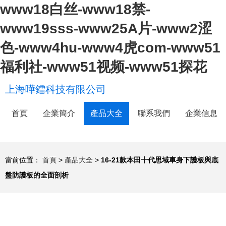
www18白丝-www18禁-
www19sss-www25A片-www2涩
色-www4hu-www4虎com-www51
福利社-www51视频-www51探花
上海嘩鐳科技有限公司
首頁
企業簡介
產品大全
聯系我們
企業信息
當前位置：
首頁
>
產品大全
>
16-21款本田十代思域車身下護板與底
盤防護板的全面剖析