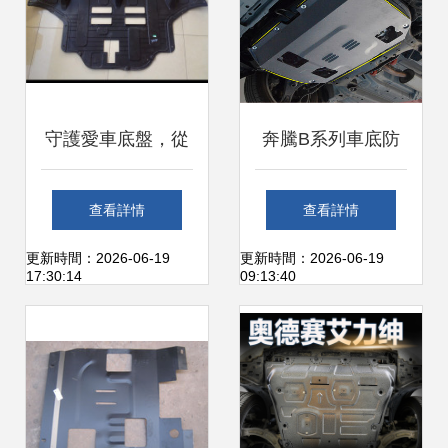
守護愛車底盤，從
奔騰B系列車底防
一塊防護板開始
護 德飾爵鈦合金發
查看詳情
查看詳情
—— 御卡寶雪佛蘭
動機下護板深度評
更新時間：2026-06-19
更新時間：2026-06-19
17:30:14
09:13:40
專車專用底盤護板
測
評測