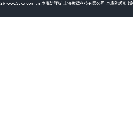
026
www.35xa.com.cn
車底防護板
上海嘩鐳科技有限公司
車底防護板
版