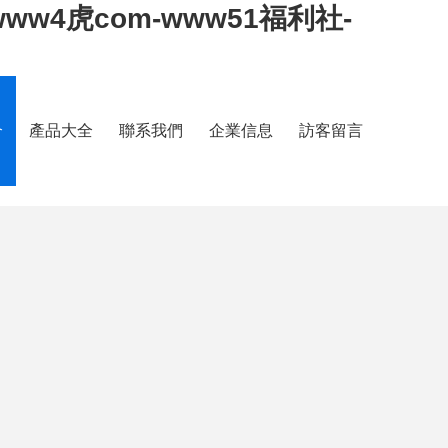
-www4虎com-www51福利社-
介
產品大全
聯系我們
企業信息
訪客留言