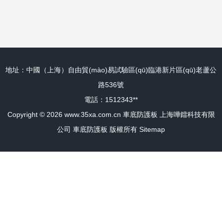
參考指南
護板的秘密
地址：中國（上海）自由貿(mào)易試驗區(qū)臨港新片區(qū)老蘆公
路536號
電話：1512343**
Copyright © 2026
www.35xa.com.cn
車底防護板
上海嘩鐳科技有限
公司
車底防護板
版權所有
Sitemap