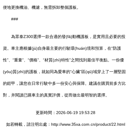
便地更換機油、機濾，無需拆卸整個護板。
###
為眾泰Z300選擇一款合適的發(fā)動機護板，是實用且必要的投
資。車主應根據(jù)自身最主要的行駛環(huán)境和預算，在“防護
性”、“重量”、“價格”、“材質(zhì)特性”之間找到最佳平衡點。一份優
(yōu)質(zhì)的護板，就如同為愛車的“心臟”區(qū)域穿上了一層堅固
的鎧甲，讓您在日常行駛中多一份安心與保障。建議在購買前多方比
對，并閱讀已購車主的真實評價，從而做出最明智的選擇。
更新時間：2026-06-19 19:53:28
如若轉載，請注明出處：http://www.35xa.com.cn/product/22.html