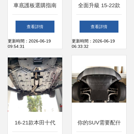
車底護板選購指南
全面升級 15-22款
全面解析防護作用
本田奧德賽/艾力紳
查看詳情
查看詳情
與高性價比推薦
混動版底盤發(fā)
更新時間：2026-06-19
更新時間：2026-06-19
09:54:31
06:33:32
動機下護板改裝指
南
16-21款本田十代
你的SUV需要配什