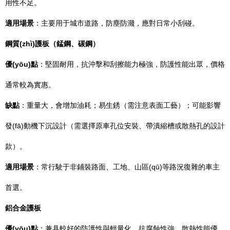
用性不足。
適用場景
：主要用于城市道路，防塵防濺，應對日常小刮碰。
鋼質(zhì)護板（錳鋼、碳鋼）
優(yōu)點
：堅固耐用，抗沖擊和刮擦能力極強，防護性能出眾，價格
通常較為實惠。
缺點
：重量大，會增加油耗；易生銹（需注意表面工藝）；可能影響
發(fā)動機下沉設計（需選擇原車孔位安裝、帶潰縮槽或散熱孔的設計
款）。
適用場景
：常行駛于非鋪裝路面、工地、山區(qū)等路況復雜的車主
首選。
鋁合金護板
優(yōu)點
：兼具較好的防護性與輕量化，抗腐蝕性強，散熱性能優