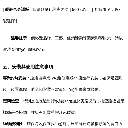
|
鎂鋁合金護板
| 頂級輕量化與高強度 | 500元以上 | 各類路況，高性
能選擇 |
溫馨提示
：價格受品牌、工藝、促銷活動等因素影響較大，請以
實時查詢?yōu)闇省?/p>
五、安裝與使用注意事項
專業(yè)安裝
：建議由專業(yè)維修店或4S店進行安裝，確保緊固到
位、位置準確，避免因安裝不當產(chǎn)生異響或松動。
定期檢查
：特別是在長途出行或經(jīng)過惡劣路況后，檢查護板固定
螺絲是否松動，護板有無嚴重變形或裂紋。
維護便利性
：確保每次保養(yǎng)時，技師能通過護板預留的開口方