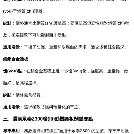
(yōu)于鋼質(zhì)護板。
缺點
：價格通常比鋼質(zhì)護板高；硬度雖高但韌性相對鋼質(zhì)稍
差，極端撞擊下可能斷裂而非變形。
適用場景
：平衡了防護、重量和耐腐蝕的需求，適合多種綜合路況。
鎂鋁合金護板
優(yōu)點
：在鋁合金基礎上進一步優(yōu)化，強度高、重量輕、散
熱好，是高端選擇。
缺點
：價格最為昂貴。
適用場景
：追求極致防護與輕量化的車主。
三、選購眾泰Z300發(fā)動機護板關鍵要點
專車專用
：務必選擇明確標注“適用于眾泰Z300”的型號。專車專用護