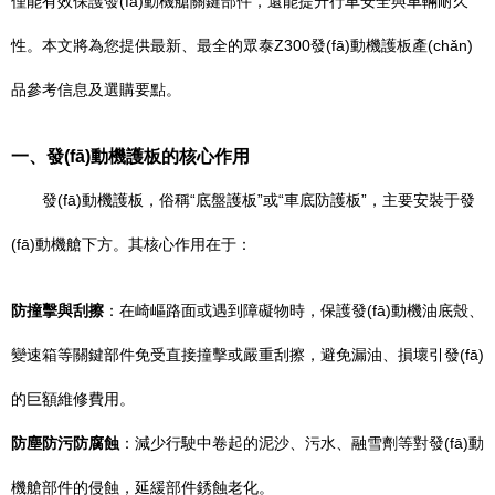
僅能有效保護發(fā)動機艙關鍵部件，還能提升行車安全與車輛耐久
性。本文將為您提供最新、最全的眾泰Z300發(fā)動機護板產(chǎn)
品參考信息及選購要點。
一、發(fā)動機護板的核心作用
發(fā)動機護板，俗稱“底盤護板”或“車底防護板”，主要安裝于發
(fā)動機艙下方。其核心作用在于：
防撞擊與刮擦
：在崎嶇路面或遇到障礙物時，保護發(fā)動機油底殼、
變速箱等關鍵部件免受直接撞擊或嚴重刮擦，避免漏油、損壞引發(fā)
的巨額維修費用。
防塵防污防腐蝕
：減少行駛中卷起的泥沙、污水、融雪劑等對發(fā)動
機艙部件的侵蝕，延緩部件銹蝕老化。