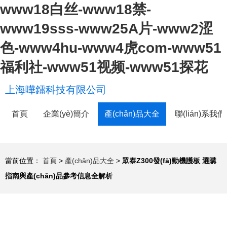
www18白丝-www18禁-
www19sss-www25A片-www2涩
色-www4hu-www4虎com-www51
福利社-www51视频-www51探花
上海嘩鐳科技有限公司
首頁
企業(yè)簡介
產(chǎn)品大全
聯(lián)系我們
當前位置：
首頁
>
產(chǎn)品大全
>
眾泰Z300發(fā)動機護板 選購
指南與產(chǎn)品參考信息全解析