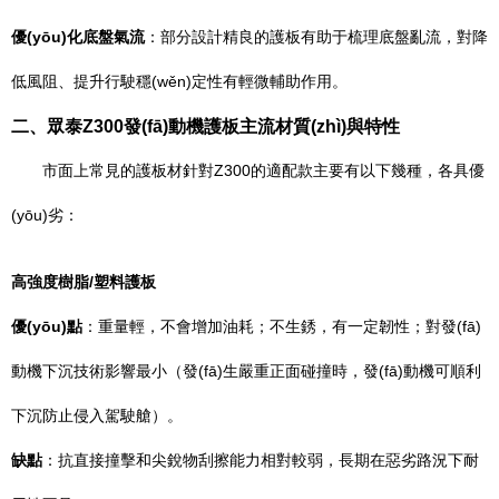
優(yōu)化底盤氣流
：部分設計精良的護板有助于梳理底盤亂流，對降
低風阻、提升行駛穩(wěn)定性有輕微輔助作用。
二、眾泰Z300發(fā)動機護板主流材質(zhì)與特性
市面上常見的護板材針對Z300的適配款主要有以下幾種，各具優
(yōu)劣：
高強度樹脂/塑料護板
優(yōu)點
：重量輕，不會增加油耗；不生銹，有一定韌性；對發(fā)
動機下沉技術影響最小（發(fā)生嚴重正面碰撞時，發(fā)動機可順利
下沉防止侵入駕駛艙）。
缺點
：抗直接撞擊和尖銳物刮擦能力相對較弱，長期在惡劣路況下耐