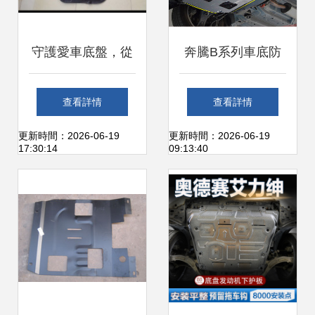
守護愛車底盤，從
奔騰B系列車底防
一塊防護板開始
護 德飾爵鈦合金發
查看詳情
查看詳情
—— 御卡寶雪佛蘭
(fā)動機下護板深
更新時間：2026-06-19
更新時間：2026-06-19
17:30:14
09:13:40
專車專用底盤護板
度評測
評測