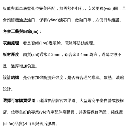
板能與原車底盤孔位完美匹配，無需額外打孔，安裝更穩(wěn)固，且
會預留機油放油口、保養(yǎng)濾芯口、散熱口等，方便日常維護。
考察工藝與細節(jié)
：
表面處理
：看是否經(jīng)過噴涂、電泳等防銹處理。
板材厚度
：鋼質(zhì)通常2-3mm，鋁合金3-4mm為宜，過薄防護不
足，過厚增加負重。
設計結構
：是否有加強筋提升強度，是否有合理的導流、散熱、潰縮
設計。
選擇可靠購買渠道
：建議在品牌官方渠道、大型電商平臺自營或授權
店、信譽良好的專業(yè)汽車配件店購買，并索要保修憑證，確保產
(chǎn)品質(zhì)量與售后服務。