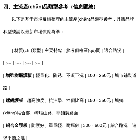
四、主流產(chǎn)品類型參考（信息匯總）
以下是基于市場反饋整理的主流產(chǎn)品類型參考，具體品牌
和型號請以最新市場供應為準：
| 材質(zhì)類型 | 主要特點 | 參考價格區(qū)間 | 適合路況 |
| :--- | :--- | :--- | :--- |
|
增強樹脂護板
| 輕量化、防銹、不礙下沉 | 100 - 250元 | 城市鋪裝道
路 |
|
錳鋼護板
| 超高強度、抗沖擊、性價比高 | 150 - 350元 | 城鄉
(xiāng)結合部、崎嶇山路、非鋪裝路面 |
|
鋁合金護板
| 防護好、重量輕、耐腐蝕 | 300 - 600元 | 綜合路況，追
求平衡之選 |