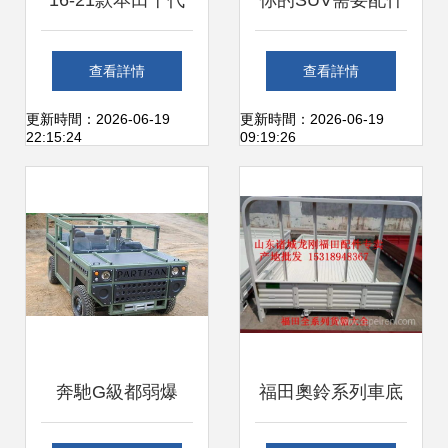
16-21款本田十代
你的SUV需要配什
思域車身下護板與
么樣的車底護板？
查看詳情
查看詳情
底盤防護板的全面
全面解析車底防護
更新時間：2026-06-19
更新時間：2026-06-19
22:15:24
09:19:26
剖析
板選擇指南
奔馳G級都弱爆
福田奧鈴系列車底