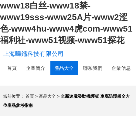
www18白丝-www18禁-
www19sss-www25A片-www2涩
色-www4hu-www4虎com-www51
福利社-www51视频-www51探花
上海嘩鐳科技有限公司
首頁
企業簡介
產品大全
聯系我們
企業信息
當前位置：
首頁
>
產品大全
>
全新速騰發動機護板 車底防護板全方
位產品參考指南