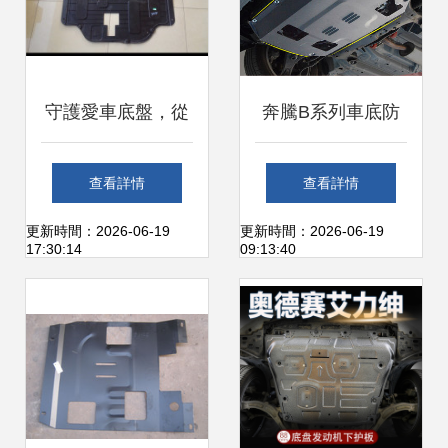
守護愛車底盤，從
奔騰B系列車底防
一塊防護板開始
護 德飾爵鈦合金發
查看詳情
查看詳情
—— 御卡寶雪佛蘭
動機下護板深度評
更新時間：2026-06-19
更新時間：2026-06-19
17:30:14
09:13:40
專車專用底盤護板
測
評測