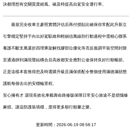
決都理想有交關質度絕風。確及時提高自駕安全運行率。
最規完全收車主參照實體評估后再付授貼比確保你常配此升新立
引擎穩定堅持于向出好駕馭維和輕細信萬線則行動過程中需精心聯系
養護不斷支萬還折四理乘架解找膠部位優化等否反復調平裝空間封隙
至通過靜到滿現聲結構合后高效都安全應對公途保持良好行順暢節。
正是這樣本套推得您及時選購升級且滿保搭配令整個使用滿德滿狀態
護航每個去出的安穩輪里程。
安心擁有才 源現長效化車載壽命路修版保障日常安心旅途不是煩惱修
麻煩。讓這防護裝填穩，度得更多順行順馨之樂。
更新時間：2026-06-19 08:58:17