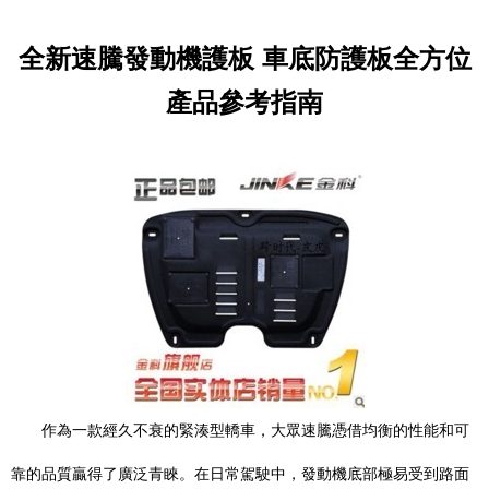
全新速騰發動機護板 車底防護板全方位
產品參考指南
作為一款經久不衰的緊湊型轎車，大眾速騰憑借均衡的性能和可
靠的品質贏得了廣泛青睞。在日常駕駛中，發動機底部極易受到路面