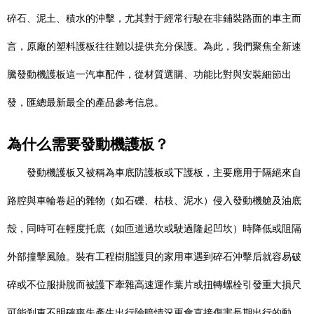
碎石、泥土、積水的沖擊，尤其對于經常行駛在非鋪裝路面的車主而
言，原廠的塑料護板往往難以提供充分保護。為此，我們聚焦全新速
騰發動機護板這一汽車配件，從材質選購、功能比對與安裝細節出
發，匯總最新最全的產品參考信息。
為什么需要發動機護板？
發動機護板又被稱為車底防護板或下護板，主要應用于隔絕來自
路腔與車輪卷起的雜物（如石礫、枯枝、泥水）侵入發動機艙及油底
殼，同時可在輕度托底（如匝道過坎或駛過隆起凹坎）時降低或阻隔
外部撞擊風險。裝有工程樹脂護貝的家用車遇到碎石沖擊后就容易破
碎或不位服掛脫而被護下牽雜高速運作葉片或扭轉螺栓引發重大損尺
可能剎車不明確喪失產生出行險暗情況更會直接傷害長期出行的動