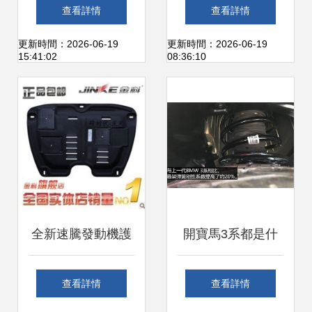
了！這車才是越野
防護板選購指南 原
查看詳情
查看詳情
之王，質保100
廠品質與實用升級
更新時間：2026-06-19
更新時間：2026-06-19
15:41:02
08:36:10
年，50年都開不壞
全新速騰發動機護
開寶馬3系都是什
板 車底防護板全方
么人？看看底盤就
查看詳情
查看詳情