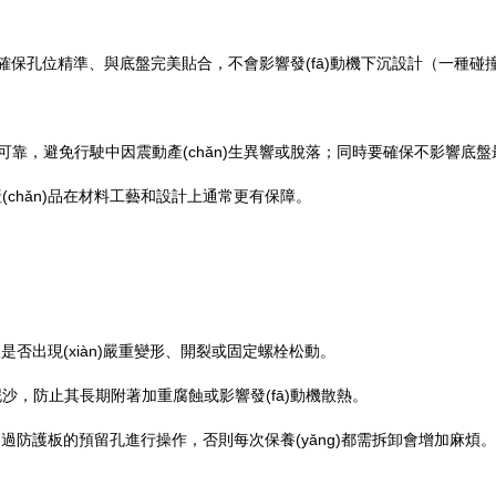
，確保孔位精準、與底盤完美貼合，不會影響發(fā)動機下沉設計（一種
固可靠，避免行駛中因震動產(chǎn)生異響或脫落；同時要確保不影響底
chǎn)品在材料工藝和設計上通常更有保障。
：
是否出現(xiàn)嚴重變形、開裂或固定螺栓松動。
，防止其長期附著加重腐蝕或影響發(fā)動機散熱。
通過防護板的預留孔進行操作，否則每次保養(yǎng)都需拆卸會增加麻煩。