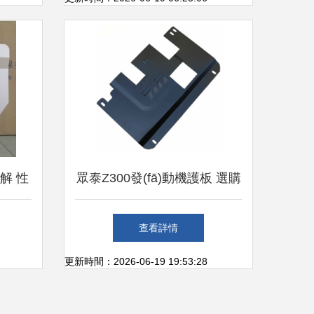
塊車底防護板的故事
解 性
眾泰Z300發(fā)動機護板 選購
考指南
指南與產(chǎn)品參考信息全
查看詳情
解析
更新時間：2026-06-19 19:53:28