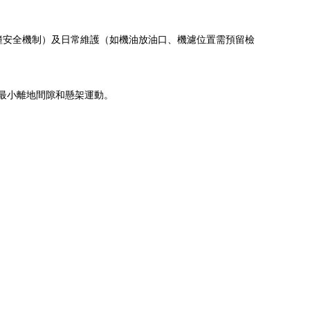
碰撞安全機制）及日常維護（如機油放油口、機濾位置需預留檢
盤最小離地間隙和懸架運動。