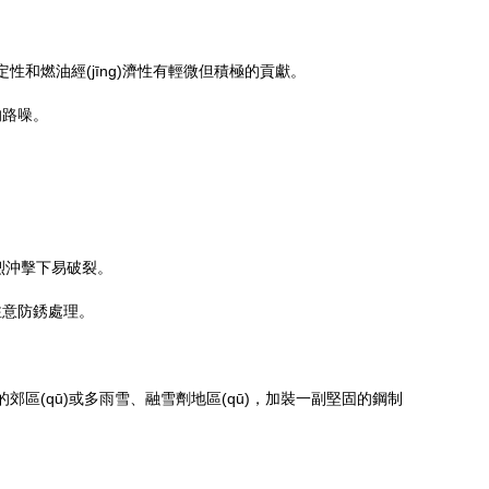
性和燃油經(jīng)濟性有輕微但積極的貢獻。
的路噪。
烈沖擊下易破裂。
注意防銹處理。
郊區(qū)或多雨雪、融雪劑地區(qū)，加裝一副堅固的鋼制