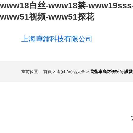
www18白丝-www18禁-www19ss
www51视频-www51探花
上海嘩鐳科技有限公司
當前位置：
首頁
>
產(chǎn)品大全
>
戈藍車底防護板 守護