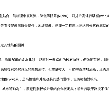
合，能梳理車底氣流，降低風阻系數(shù)，對提升高速行駛穩(wěn)定
分等直接侵蝕底盤金屬件，延緩腐蝕。也能一定程度上隔絕部分來自底盤
決定其性能的關鍵：
振異響。原廠配備的多為此類，能應對一般路面的砂石防護，但強度有限，劇
是應對復雜惡劣路況的理想選擇。但重量較大，可能輕微增加油耗，且需
性優(yōu)異，是高性能和升級改裝的熱門選擇，但價格相對較高。
境決定。城市通勤為主，原廠樹脂板或升級鋁合金板足矣；若常行駛于路況不佳的