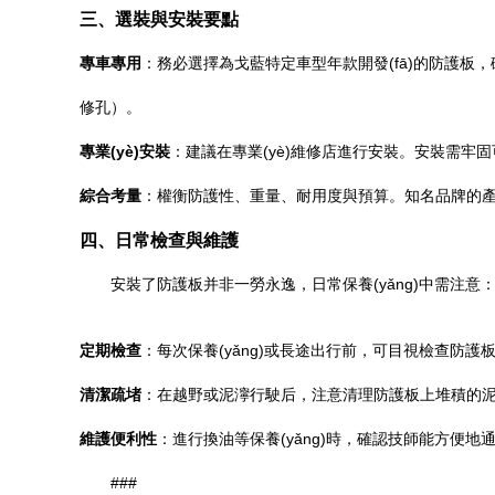
三、選裝與安裝要點
專車專用
：務必選擇為戈藍特定車型年款開發(fā)的防護板
修孔）。
專業(yè)安裝
：建議在專業(yè)維修店進行安裝。安裝需牢
綜合考量
：權衡防護性、重量、耐用度與預算。知名品牌的產(
四、日常檢查與維護
安裝了防護板并非一勞永逸，日常保養(yǎng)中需注意
定期檢查
：每次保養(yǎng)或長途出行前，可目視檢查防護板
清潔疏堵
：在越野或泥濘行駛后，注意清理防護板上堆積的泥沙
維護便利性
：進行換油等保養(yǎng)時，確認技師能方便地
###