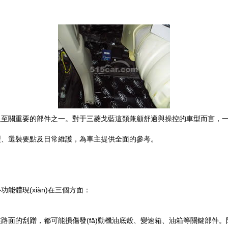
至關重要的部件之一。對于三菱戈藍這類兼顧舒適與操控的車型而言，一套
型、選裝要點及日常維護，為車主提供全面的參考。
體現(xiàn)在三個方面：
路面的刮蹭，都可能損傷發(fā)動機油底殼、變速箱、油箱等關鍵部件