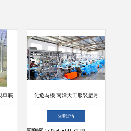
與車底
化危為機 南漳天王服裝廠月
裝的專
產(chǎn)百萬件醫(yī)用防護
查看詳情
服，八成的出口業(yè)績與一
更新時間：2026-06-19 06:23:06