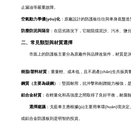
止漏油等嚴重故障。
空氣動力學優(yōu)化
：原廠設計的防護板往往與車身底盤造型貼
防塵防泥與隔音
：在惡劣路況下，它能阻擋泥沙、污水、鹽
二、常見類型與材質選擇
市面上的防護板主要分為原廠件與品牌改裝件，材質是
樹脂/塑料材質
：重量輕、成本低，且不易產(chǎn)生共
鋼質（主要為碳鋼）
：堅固耐用，抗沖擊和剮蹭能力極強，
鋁合金材質
：在輕量化和高強度之間取得了良好平衡，耐腐蝕
選擇建議
：戈藍車主應根據(jù)主要用車環(huán)
或鋁合金防護板則是明智的投資。