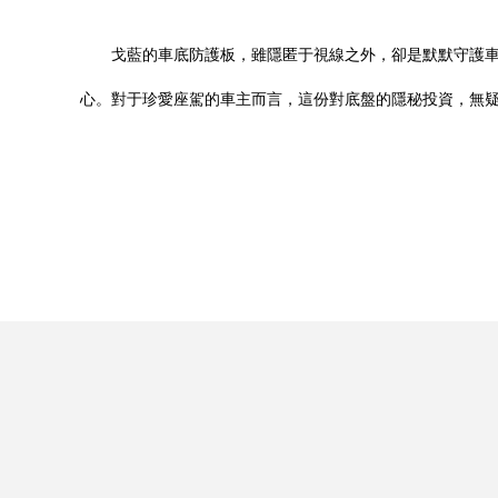
戈藍的車底防護板，雖隱匿于視線之外，卻是默默守護車
心。對于珍愛座駕的車主而言，這份對底盤的隱秘投資，無疑是實