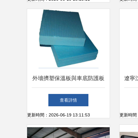
外墻擠塑保溫板與車底防護板
遼寧
專業(yè)生產(chǎn)廠家與渠
庫板
查看詳情
道聯(lián)系方式解析
更新時間：2026-06-19 13:11:53
更新時間：20