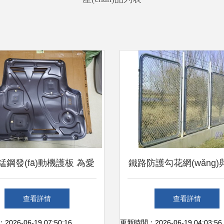
錳鋼發(fā)動機護板 為愛
鐵路防護勾花網(wǎng)
打造堅不可摧的底盤防護
防護板 免維護、易安
查看詳情
查看詳情
業(yè)防護方案
26-06-19 07:50:16
更新時間：2026-06-19 04:03:56