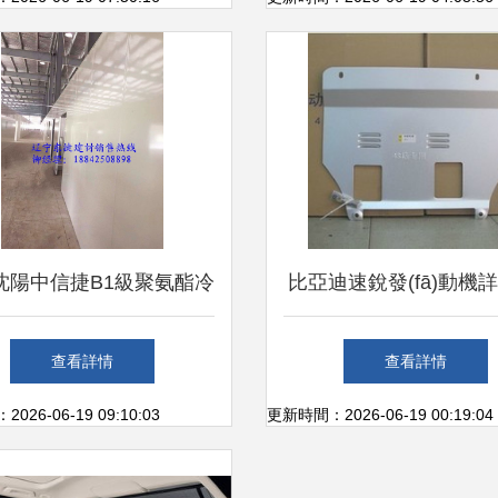
沈陽中信捷B1級聚氨酯冷
比亞迪速銳發(fā)動機詳
與車底防護板廠家直銷優
能亮點與車底防護板參
查看詳情
查看詳情
(yōu)勢解析
26-06-19 09:10:03
更新時間：2026-06-19 00:19:04