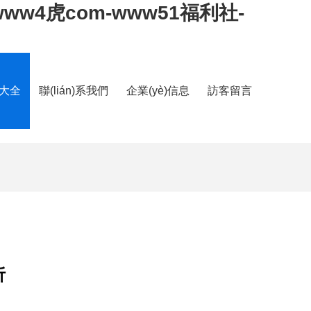
-www4虎com-www51福利社-
品大全
聯(lián)系我們
企業(yè)信息
訪客留言
析